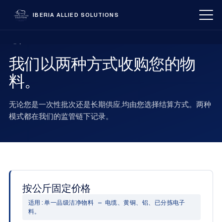
IBERIA ALLIED SOLUTIONS
服务
我们以两种方式收购您的物
我们如何收购
料。
关于
无论您是一次性批次还是长期供应,均由您选择结算方式。两种
模式都在我们的监管链下记录。
联系
🇪🇸
🇬🇧
🇫🇷
🇨🇳
中文
CAT
GAL
获取报价
按公斤固定价格
适用:单一品级洁净物料 — 电缆、黄铜、铝、已分拣电子
料。