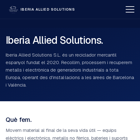
IBERIA ALLIED SOLUTIONS
Serveis
Iberia Allied Solutions.
Com comprem
Iberia Allied Solutions S.L. és un reciclador mercantil
Empresa
espanyol fundat el 2020. Recollim, processem i recuperem
metalls i electrònica de generadors industrials a tota
Europa, operant des d'instal·lacions a les àrees de Barcelona
Contacte
i València.
🇪🇸
🇬🇧
🇫🇷
🇨🇳
CA
CAT
GAL
Sol·licitar pressupost
Què fem.
Movem material al final de la seva vida útil — equips
elèctrics i electrònics, metalls no fèrrics, bateries i suports